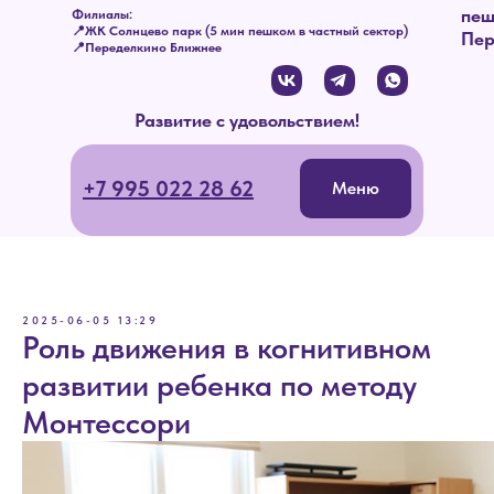
пеш
Филиалы:
📍ЖК Солнцево парк (5 мин пешком в частный сектор)
Пер
📍Переделкино Ближнее
Развитие с удовольствием!
+7 995 022 28 62
Меню
2025-06-05 13:29
Роль движения в когнитивном
развитии ребенка по методу
Монтессори